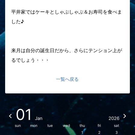
平井家ではケーキとしゃぶしゃぶ＆お寿司を食べま
した♪
来月は自分の誕生日だから、さらにテンション上が
るでしょう・・・
一覧へ戻る
01
Jan
2026
sun
mon
tue
wed
thu
fri
sat
1
2
3