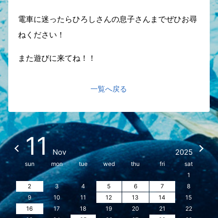
電車に迷ったらひろしさんの息子さんまでぜひお尋
ねください！
また遊びに来てね！！
一覧へ戻る
11
Nov
2025
sun
mon
tue
wed
thu
fri
sat
1
2
3
4
5
6
7
8
9
10
11
12
13
14
15
16
17
18
19
20
21
22