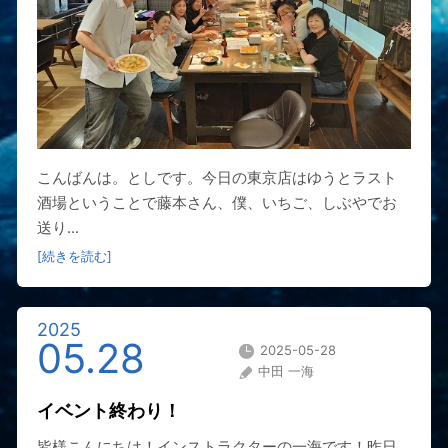
こんばんは。としです。今日の東京店はゆうとラスト
酒場ということで藤本さん、僕、いちご、しぶやでお
送り...
[続きを読む]
2025
05.28
2025-05-28
中田 一海
イベント終わり！
皆様こんにちは！インストラクターの一海です！昨日