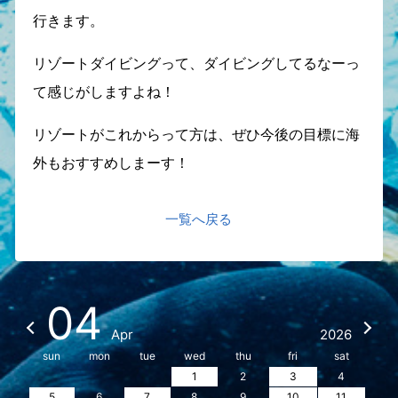
行きます。
リゾートダイビングって、ダイビングしてるなーっ
て感じがしますよね！
リゾートがこれからって方は、ぜひ今後の目標に海
外もおすすめしまーす！
一覧へ戻る
04
Apr
2026
sun
mon
tue
wed
thu
fri
sat
1
2
3
4
5
6
7
8
9
10
11