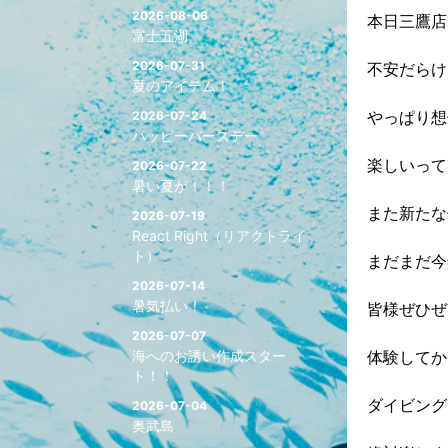
2026-08-06
本日三鷹店
富士五湖
2026-07-31
不安だらけ
夏のアイテム！
やっぱり想
2026-07-24
ハッピーバースデー
楽しいって
2026-07-22
暑い夏が！！！
また新たな
2026-07-19
React Right（リアクトライ
ト）
まだまだ今
2026-07-14
暑気払い！
皆様ぜひぜ
2026-07-07
海へのお誘い作成スター
体験してか
ト！！
ダイビング
2026-07-04
奥武島