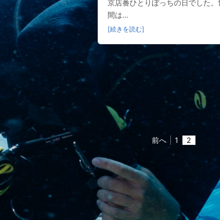
京店番ひとりぼっちの日でした。
間は...
[続きを読む]
前へ
1
2