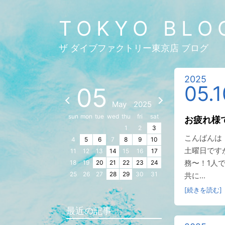
TOKYO BLO
ザ ダイブファクトリー東京店 ブログ
2025
05.1
05
May
2025
sun
mon
tue
wed
thu
fri
sat
お疲れ様
1
2
3
こんばんは
4
5
6
7
8
9
10
土曜日です
11
12
13
14
15
16
17
務〜！1人
18
19
20
21
22
23
24
25
26
27
28
29
30
31
共に...
[続きを読む]
最近の記事