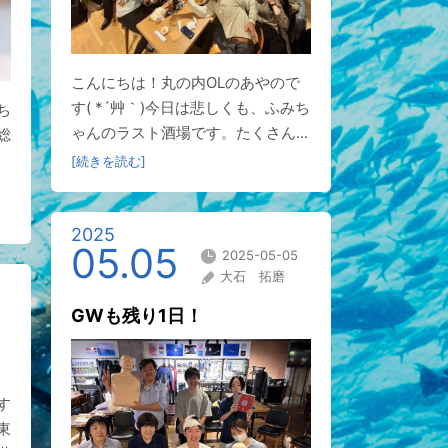
こんにちは！丸の内OLのあやので
す( *´艸｀)今日は悲しくも、ふみち
ち
ゃんのラスト酒場です。たくさん...
総
[続きを読む]
2025
05.05
2025-05-05
大石 拓磨
GWも残り1日！
す
東