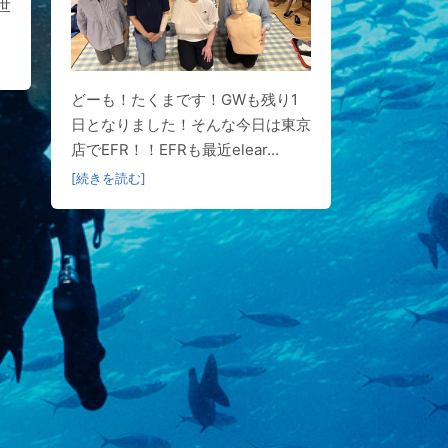
世
どーも！たくまです！GWも残り1
日となりました！そんな今日は東京
店でEFR！！EFRも最近elear...
[続きを読む]