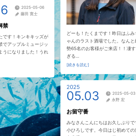
06
2025-05-06
藤田 寛士
解禁
どーも！たくまです！昨日はふみ
たです！キンキキッズが
ゃんのラスト酒場でした。なんと
禁でアップルミュージッ
勢65名のお客様がご来店！！凄す
ようになりました！うれ
ぎる...
[続きを読む]
2025
05.03
2025-05-03
永野 宏
お留守番
みなさんこんにちはお久しぶりで
小ひろしです。今日はじ初めての