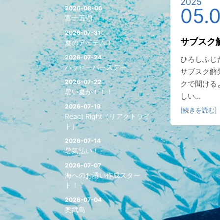
2025
05.
2026-08-06
富士五湖
2026-07-31
サブスク
夏のアイテム！
2026-07-24
ひろしふじ
ハッピーバースデー
サブスク解
2026-07-22
クで聞ける
暑い夏が！！！
しい...
2026-07-19
[続きを読む]
React Right（リアクトライ
ト）
2026-07-14
暑気払い！
2026-07-07
海へのお誘い作成スター
ト！！
2026-07-04
奥武島