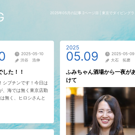
G
2025年05月の記事 2ページ目 | 東京でダイビン
2025
0
05.09
2025-05-10
2025-05-09
渋谷 浩伸
大石 拓磨
でした！！
ふみちゃん酒場から一夜が
けて
！シブチンです！今日は
が、海では無く東京店勤
では無く、ヒロシさんと