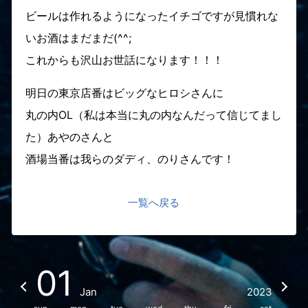
ビールは作れるようになったイチゴですが見慣れな
いお酒はまだまだ(^^;
これからも沢山お世話になります！！！
明日の東京店番はビッグなヒロシさんに
丸の内OL（私は本当に丸の内なんだって信じてまし
た）あやのさんと
酒場当番は我らのダディ、のりさんです！
一覧へ戻る
01
Jan
2023